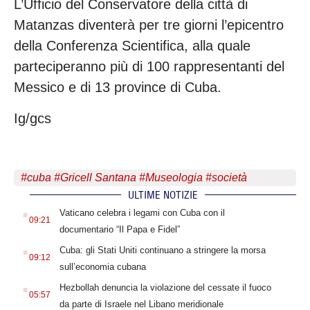
L’Ufficio del Conservatore della città di
Matanzas diventerà per tre giorni l’epicentro
della Conferenza Scientifica, alla quale
parteciperanno più di 100 rappresentanti del
Messico e di 13 province di Cuba.
Ig/gcs
#
cuba
#
Gricell Santana
#
Museologia
#
società
ULTIME NOTIZIE
.
Vaticano celebra i legami con Cuba con il
09:21
documentario “Il Papa e Fidel”
.
Cuba: gli Stati Uniti continuano a stringere la morsa
09:12
sull’economia cubana
.
Hezbollah denuncia la violazione del cessate il fuoco
05:57
da parte di Israele nel Libano meridionale