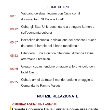
ULTIME NOTIZIE
.
Vaticano celebra i legami con Cuba con il
09:21
documentario “Il Papa e Fidel”
.
Cuba: gli Stati Uniti continuano a stringere la morsa
09:12
sull’economia cubana
.
Hezbollah denuncia la violazione del cessate il fuoco
05:57
da parte di Israele nel Libano meridionale
.
Difendere Cuba significa difendere l’America Latina,
05:53
affermano i brasiliani
.
Creatori cubani rendono omaggio al loro vincolo con
05:39
Fidel Castro
.
Cuba e amici da tutto il mondo rendono omaggio al
05:35
Comandante Ramiro Valdés
NOTIZIE RELAZIONATE
AMERICA LATINA ED I CARAIBI
Cepeda riconosce De la Espriella come presidente