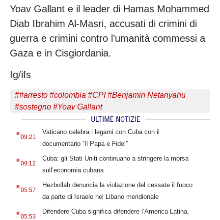
Yoav Gallant e il leader di Hamas Mohammed
Diab Ibrahim Al-Masri, accusati di crimini di
guerra e crimini contro l’umanità commessi a
Gaza e in Cisgiordania.
Ig/ifs
#
#arresto #colombia #CPI #Benjamin Netanyahu
#sostegno #Yoav Gallant
ULTIME NOTIZIE
.
Vaticano celebra i legami con Cuba con il
09:21
documentario “Il Papa e Fidel”
.
Cuba: gli Stati Uniti continuano a stringere la morsa
09:12
sull’economia cubana
.
Hezbollah denuncia la violazione del cessate il fuoco
05:57
da parte di Israele nel Libano meridionale
.
Difendere Cuba significa difendere l’America Latina,
05:53