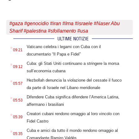
#
gaza
#
genocidio
#
iran
#
Irna
#
israele
#
Naser Abu
Sharif
#
palestina
#
sfollamento
#
usa
ULTIME NOTIZIE
.
Vaticano celebra i legami con Cuba con il
09:21
documentario “Il Papa e Fidel”
.
Cuba: gli Stati Uniti continuano a stringere la morsa
09:12
sull’economia cubana
.
Hezbollah denuncia la violazione del cessate il fuoco
05:57
da parte di Israele nel Libano meridionale
.
Difendere Cuba significa difendere l’America Latina,
05:53
affermano i brasiliani
.
Creatori cubani rendono omaggio al loro vincolo con
05:39
Fidel Castro
.
Cuba e amici da tutto il mondo rendono omaggio al
05:35
Comandante Ramiro Valdés