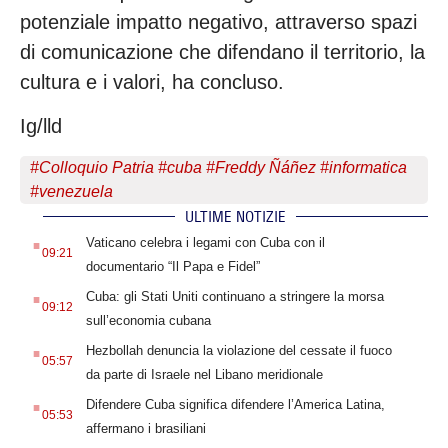
potenziale impatto negativo, attraverso spazi
di comunicazione che difendano il territorio, la
cultura e i valori, ha concluso.
Ig/lld
#
Colloquio Patria
#
cuba
#
Freddy Ñáñez
#
informatica
#
venezuela
ULTIME NOTIZIE
.
Vaticano celebra i legami con Cuba con il
09:21
documentario “Il Papa e Fidel”
.
Cuba: gli Stati Uniti continuano a stringere la morsa
09:12
sull’economia cubana
.
Hezbollah denuncia la violazione del cessate il fuoco
05:57
da parte di Israele nel Libano meridionale
.
Difendere Cuba significa difendere l’America Latina,
05:53
affermano i brasiliani