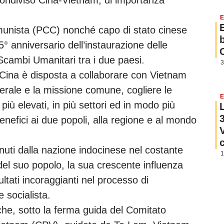
condiviso Cina-Vietnam, di importanza
E
omunista (PCC) nonché capo di stato cinese
5° anniversario dell’instaurazione delle
 Scambi Umanitari tra i due paesi.
3
Cina è disposta a collaborare con Vietnam
terale e la missione comune, cogliere le
E
iù elevati, in più settori ed in modo più
nefici ai due popoli, alla regione e al mondo
tenuti dalla nazione indocinese nel costante
1
del suo popolo, la sua crescente influenza
ultati incoraggianti nel processo di
 socialista.
 che, sotto la ferma guida del Comitato