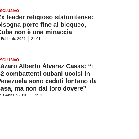
SCLUSIVO
Ex leader religioso statunitense:
bisogna porre fine al bloqueo,
Cuba non è una minaccia
 Febbraio 2026
21:01
SCLUSIVO
Lázaro Alberto Álvarez Casas: “i
32 combattenti cubani uccisi in
Venezuela sono caduti lontano da
casa, ma non dal loro dovere”
5 Gennaio 2026
14:12