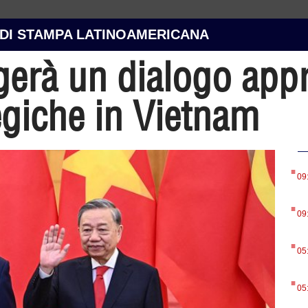
 DI STAMPA LATINOAMERICANA
gerà un dialogo appr
egiche in Vietnam
.
09
.
09
.
05
.
05