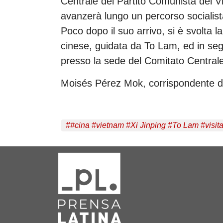
Centrale del Partito Comunista del 
avanzerà lungo un percorso socialista
Poco dopo il suo arrivo, si è svolta l
cinese, guidata da To Lam, ed in segu
presso la sede del Comitato Central
Moisés Pérez Mok, corrispondente d
#
#cina #vietnam #Xi Jinping #To Lam #visit