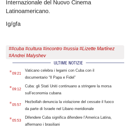
Internazionale del Nuovo Cinema
Latinoamericano.
Ig/gfa
#
#cuba #cultura #incontro #russia #Lizette Martínez
#Andrei Malyshev
ULTIME NOTIZIE
.
Vaticano celebra i legami con Cuba con il
09:21
documentario “Il Papa e Fidel”
.
Cuba: gli Stati Uniti continuano a stringere la morsa
09:12
sull’economia cubana
.
Hezbollah denuncia la violazione del cessate il fuoco
05:57
da parte di Israele nel Libano meridionale
.
Difendere Cuba significa difendere l’America Latina,
05:53
affermano i brasiliani