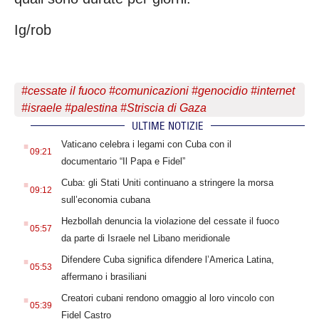
Ig/rob
#
cessate il fuoco
#
comunicazioni
#
genocidio
#
internet
#
israele
#
palestina
#
Striscia di Gaza
ULTIME NOTIZIE
.
Vaticano celebra i legami con Cuba con il
09:21
documentario “Il Papa e Fidel”
.
Cuba: gli Stati Uniti continuano a stringere la morsa
09:12
sull’economia cubana
.
Hezbollah denuncia la violazione del cessate il fuoco
05:57
da parte di Israele nel Libano meridionale
.
Difendere Cuba significa difendere l’America Latina,
05:53
affermano i brasiliani
.
Creatori cubani rendono omaggio al loro vincolo con
05:39
Fidel Castro