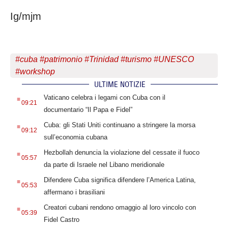
Ig/mjm
#
cuba
#
patrimonio
#
Trinidad
#
turismo
#
UNESCO
#
workshop
ULTIME NOTIZIE
.
Vaticano celebra i legami con Cuba con il
09:21
documentario “Il Papa e Fidel”
.
Cuba: gli Stati Uniti continuano a stringere la morsa
09:12
sull’economia cubana
.
Hezbollah denuncia la violazione del cessate il fuoco
05:57
da parte di Israele nel Libano meridionale
.
Difendere Cuba significa difendere l’America Latina,
05:53
affermano i brasiliani
.
Creatori cubani rendono omaggio al loro vincolo con
05:39
Fidel Castro