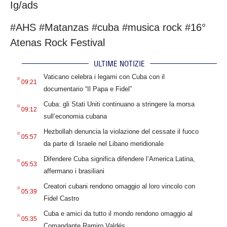
Ig/ads
#AHS #Matanzas #cuba #musica rock #16°
Atenas Rock Festival
ULTIME NOTIZIE
.
Vaticano celebra i legami con Cuba con il
09:21
documentario “Il Papa e Fidel”
.
Cuba: gli Stati Uniti continuano a stringere la morsa
09:12
sull’economia cubana
.
Hezbollah denuncia la violazione del cessate il fuoco
05:57
da parte di Israele nel Libano meridionale
.
Difendere Cuba significa difendere l’America Latina,
05:53
affermano i brasiliani
.
Creatori cubani rendono omaggio al loro vincolo con
05:39
Fidel Castro
.
Cuba e amici da tutto il mondo rendono omaggio al
05:35
Comandante Ramiro Valdés