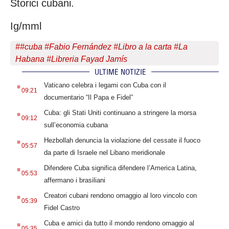
Storici cubani.
Ig/mml
#
#cuba #Fabio Fernández #Libro a la carta #La
Habana #Libreria Fayad Jamís
ULTIME NOTIZIE
.
Vaticano celebra i legami con Cuba con il
09:21
documentario “Il Papa e Fidel”
.
Cuba: gli Stati Uniti continuano a stringere la morsa
09:12
sull’economia cubana
.
Hezbollah denuncia la violazione del cessate il fuoco
05:57
da parte di Israele nel Libano meridionale
.
Difendere Cuba significa difendere l’America Latina,
05:53
affermano i brasiliani
.
Creatori cubani rendono omaggio al loro vincolo con
05:39
Fidel Castro
.
Cuba e amici da tutto il mondo rendono omaggio al
05:35