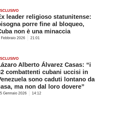
SCLUSIVO
Ex leader religioso statunitense:
bisogna porre fine al bloqueo,
Cuba non è una minaccia
 Febbraio 2026
21:01
SCLUSIVO
Lázaro Alberto Álvarez Casas: “i
32 combattenti cubani uccisi in
Venezuela sono caduti lontano da
casa, ma non dal loro dovere”
5 Gennaio 2026
14:12