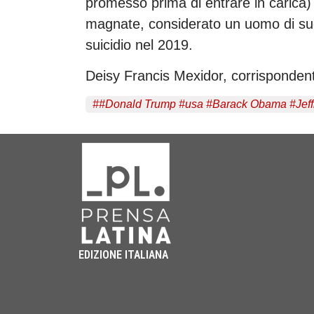
promesso prima di entrare in carica) 
magnate, considerato un uomo di su
suicidio nel 2019.
Deisy Francis Mexidor, corrispondent
#
#Donald Trump #usa #Barack Obama #Jeffrey
EDIZIONE ITALIANA