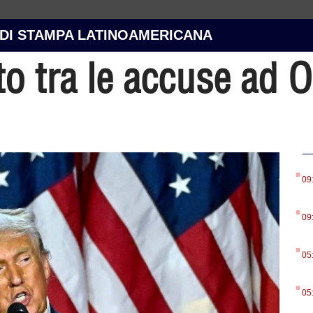
 DI STAMPA LATINOAMERICANA
o tra le accuse ad O
.
09
.
09
.
05
.
05