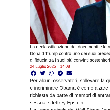
La declassificazione dei documenti e le ac
Donald Trump contro uno dei suoi predec
di fiducia tra i suoi più convinti sostenitori
24 Luglio 2025
14:08
Per alcuni osservatori, sollevare la 
e incriminare Obama è come alzare u
richieste da parte di membri di entrambi
sessuale Jeffrey Epstein.
Un lungo articolo del Wall Street Jou