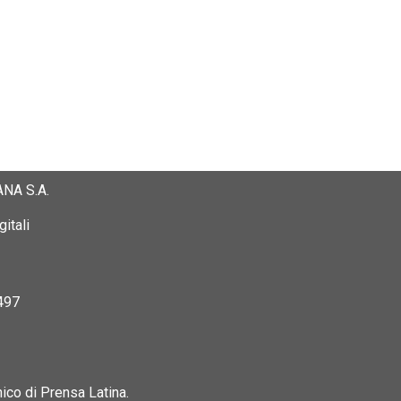
NA S.A.
itali
497
nico di Prensa Latina.