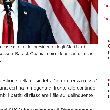
.
05
.
05
E
cuse dirette del presidente degli Stati Uniti
i
essori, Barack Obama, coincidono con una crisi
.
2
questione della cosiddetta “interferenza russa”
E
na cortina fumogena di fronte alle continue
 i partiti di rilasciare i file sul delinquente
1
rnal (WSJ) ha rivelato che il Dipartimento di