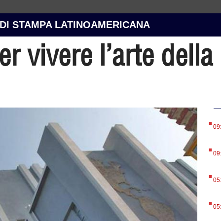
 DI STAMPA LATINOAMERICANA
r vivere l’arte della
.
09
.
09
.
05
.
05