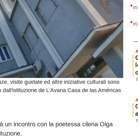
.
05
.
05
A
l
2
, visite guidate ed altre iniziative culturali sono
dall'istituzione de L'Avana Casa de las Américas
A
2
à un incontro con la poetessa cilena Olga
ituzione.