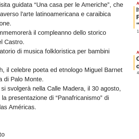
 visita guidata “Una casa per le Americhe”, che
A
averso l’arte latinoamericana e caraibica
ione.
commemorerà il compleanno dello storico
1
l Castro.
torio di musica folkloristica per bambini
A
h, il celebre poeta ed etnologo Miguel Barnet
4
a di Palo Monte.
 si svolgerà nella Calle Madera, il 30 agosto,
rà la presentazione di “Panafricanismo” di
las Américas.
to