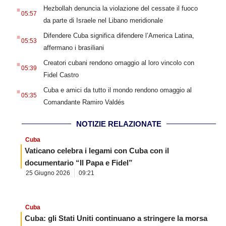
.
Hezbollah denuncia la violazione del cessate il fuoco
05:57
da parte di Israele nel Libano meridionale
.
Difendere Cuba significa difendere l’America Latina,
05:53
affermano i brasiliani
.
Creatori cubani rendono omaggio al loro vincolo con
05:39
Fidel Castro
.
Cuba e amici da tutto il mondo rendono omaggio al
05:35
Comandante Ramiro Valdés
NOTIZIE RELAZIONATE
Cuba
Vaticano celebra i legami con Cuba con il
documentario “Il Papa e Fidel”
25 Giugno 2026
09:21
Cuba
Cuba: gli Stati Uniti continuano a stringere la morsa