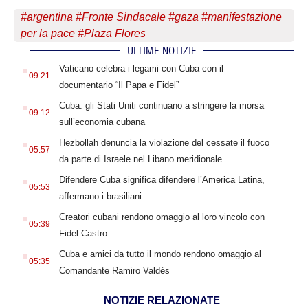
#
argentina
#
Fronte Sindacale
#
gaza
#
manifestazione
per la pace
#
Plaza Flores
ULTIME NOTIZIE
.
Vaticano celebra i legami con Cuba con il
09:21
documentario “Il Papa e Fidel”
.
Cuba: gli Stati Uniti continuano a stringere la morsa
09:12
sull’economia cubana
.
Hezbollah denuncia la violazione del cessate il fuoco
05:57
da parte di Israele nel Libano meridionale
.
Difendere Cuba significa difendere l’America Latina,
05:53
affermano i brasiliani
.
Creatori cubani rendono omaggio al loro vincolo con
05:39
Fidel Castro
.
Cuba e amici da tutto il mondo rendono omaggio al
05:35
Comandante Ramiro Valdés
NOTIZIE RELAZIONATE