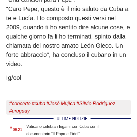
“Caro Pepe, questo è il mio saluto da Cuba a
te e Lucía. Ho composto questi versi nel
2009, quando ti ho sentito dire alcune cose, e
qualche giorno fa li ho terminati, spinto dalla
chiamata del nostro amato León Gieco. Un
forte abbraccio”, ha concluso il cubano in un
video.
Ig/ool
#
concerto
#
cuba
#
José Mujica
#
Silvio Rodríguez
#
uruguay
ULTIME NOTIZIE
.
Vaticano celebra i legami con Cuba con il
09:21
documentario “Il Papa e Fidel”