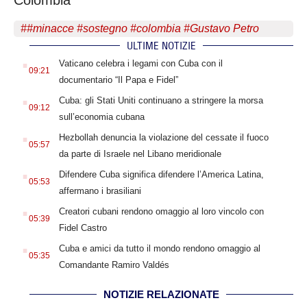
Colombia
#
#minacce #sostegno #colombia #Gustavo Petro
ULTIME NOTIZIE
.
Vaticano celebra i legami con Cuba con il
09:21
documentario “Il Papa e Fidel”
.
Cuba: gli Stati Uniti continuano a stringere la morsa
09:12
sull’economia cubana
.
Hezbollah denuncia la violazione del cessate il fuoco
05:57
da parte di Israele nel Libano meridionale
.
Difendere Cuba significa difendere l’America Latina,
05:53
affermano i brasiliani
.
Creatori cubani rendono omaggio al loro vincolo con
05:39
Fidel Castro
.
Cuba e amici da tutto il mondo rendono omaggio al
05:35
Comandante Ramiro Valdés
NOTIZIE RELAZIONATE