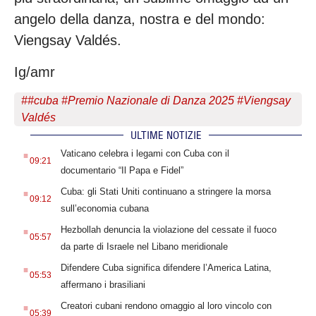
angelo della danza, nostra e del mondo:
Viengsay Valdés.
Ig/amr
#
#cuba #Premio Nazionale di Danza 2025 #Viengsay
Valdés
ULTIME NOTIZIE
.
Vaticano celebra i legami con Cuba con il
09:21
documentario “Il Papa e Fidel”
.
Cuba: gli Stati Uniti continuano a stringere la morsa
09:12
sull’economia cubana
.
Hezbollah denuncia la violazione del cessate il fuoco
05:57
da parte di Israele nel Libano meridionale
.
Difendere Cuba significa difendere l’America Latina,
05:53
affermano i brasiliani
.
Creatori cubani rendono omaggio al loro vincolo con
05:39