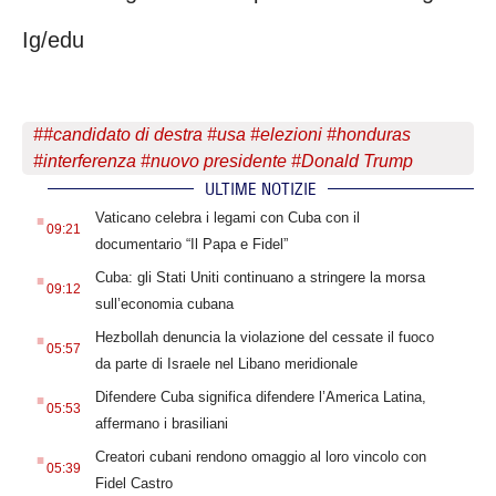
Ig/edu
#
#candidato di destra #usa #elezioni #honduras
#interferenza #nuovo presidente #Donald Trump
ULTIME NOTIZIE
.
Vaticano celebra i legami con Cuba con il
09:21
documentario “Il Papa e Fidel”
.
Cuba: gli Stati Uniti continuano a stringere la morsa
09:12
sull’economia cubana
.
Hezbollah denuncia la violazione del cessate il fuoco
05:57
da parte di Israele nel Libano meridionale
.
Difendere Cuba significa difendere l’America Latina,
05:53
affermano i brasiliani
.
Creatori cubani rendono omaggio al loro vincolo con
05:39
Fidel Castro