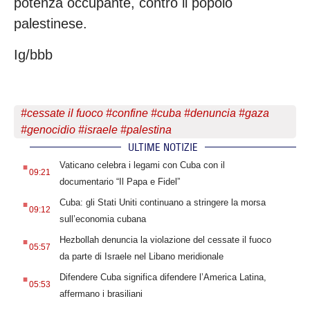
potenza occupante, contro il popolo
palestinese.
Ig/bbb
#
cessate il fuoco
#
confine
#
cuba
#
denuncia
#
gaza
#
genocidio
#
israele
#
palestina
ULTIME NOTIZIE
.
Vaticano celebra i legami con Cuba con il
09:21
documentario “Il Papa e Fidel”
.
Cuba: gli Stati Uniti continuano a stringere la morsa
09:12
sull’economia cubana
.
Hezbollah denuncia la violazione del cessate il fuoco
05:57
da parte di Israele nel Libano meridionale
.
Difendere Cuba significa difendere l’America Latina,
05:53
affermano i brasiliani
.