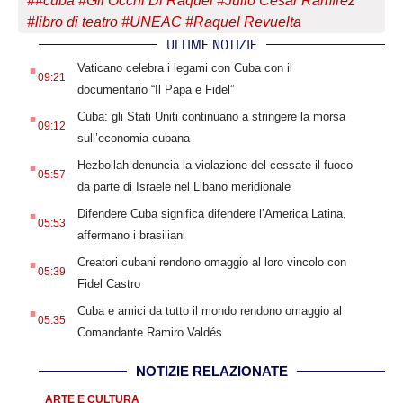
#
#cuba #Gli Occhi Di Raquel #Julio César Ramírez
#libro di teatro #UNEAC #Raquel Revuelta
ULTIME NOTIZIE
.
Vaticano celebra i legami con Cuba con il
09:21
documentario “Il Papa e Fidel”
.
Cuba: gli Stati Uniti continuano a stringere la morsa
09:12
sull’economia cubana
.
Hezbollah denuncia la violazione del cessate il fuoco
05:57
da parte di Israele nel Libano meridionale
.
Difendere Cuba significa difendere l’America Latina,
05:53
affermano i brasiliani
.
Creatori cubani rendono omaggio al loro vincolo con
05:39
Fidel Castro
.
Cuba e amici da tutto il mondo rendono omaggio al
05:35
Comandante Ramiro Valdés
NOTIZIE RELAZIONATE
ARTE E CULTURA