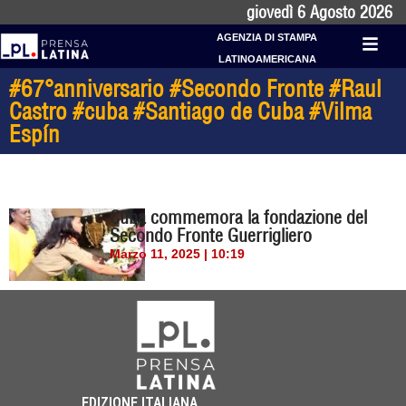
giovedì 6 Agosto 2026
AGENZIA DI STAMPA
LATINOAMERICANA
#67°anniversario #Secondo Fronte #Raul
Castro #cuba #Santiago de Cuba #Vilma
Espín
Cuba commemora la fondazione del
Secondo Fronte Guerrigliero
Marzo 11, 2025 | 10:19
EDIZIONE ITALIANA