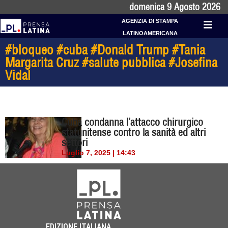
domenica 9 Agosto 2026
AGENZIA DI STAMPA
LATINOAMERICANA
#bloqueo #cuba #Donald Trump #Tania
Margarita Cruz #salute pubblica #Josefina
Vidal
Cuba condanna l’attacco chirurgico
statunitense contro la sanità ed altri
settori
Luglio 7, 2025 | 14:43
EDIZIONE ITALIANA