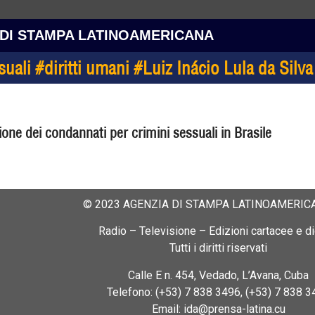
 DI STAMPA LATINOAMERICANA
ali #diritti umani #Luiz Inácio Lula da Silva
zione dei condannati per crimini sessuali in Brasile
© 2023 AGENZIA DI STAMPA LATINOAMERICA
Radio – Televisione – Edizioni cartacee e dig
Tutti i diritti riservati
Calle E n. 454, Vedado, L’Avana, Cuba
Telefono: (+53) 7 838 3496, (+53) 7 838 3
Email: ida@prensa-latina.cu