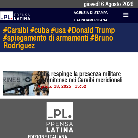
giovedì 6 Agosto 2026
AGENZIA DI STAMPA
LATINOAMERICANA
#Caraibi #cuba #usa #Donald Trump
#spiegamento di armamenti #Bruno
Rodríguez
Cuba respinge la presenza militare
statunitense nei Caraibi meridionali
Agosto 18, 2025 | 15:52
EDIZIONE ITALIANA