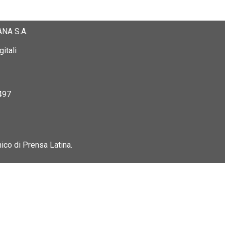
NA S.A.
itali
497
nico di Prensa Latina.