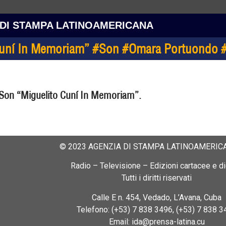
 DI STAMPA LATINOAMERICANA
 Cuní In Memoriam” #Son #Omara Portuondo #
l Son “Miguelito Cuní In Memoriam”.
© 2023 AGENZIA DI STAMPA LATINOAMERICA
Radio – Televisione – Edizioni cartacee e dig
Tutti i diritti riservati
Calle E n. 454, Vedado, L’Avana, Cuba
Telefono: (+53) 7 838 3496, (+53) 7 838 3
Email: ida@prensa-latina.cu