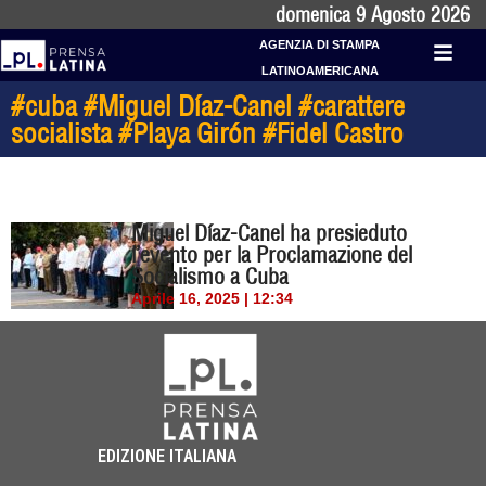
domenica 9 Agosto 2026
AGENZIA DI STAMPA
LATINOAMERICANA
#cuba #Miguel Díaz-Canel #carattere
socialista #Playa Girón #Fidel Castro
Miguel Díaz-Canel ha presieduto
l’evento per la Proclamazione del
Socialismo a Cuba
Aprile 16, 2025 | 12:34
EDIZIONE ITALIANA