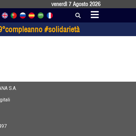
venerdì 7 Agosto 2026
9°compleanno #solidarietà
NA S.A.
itali
497