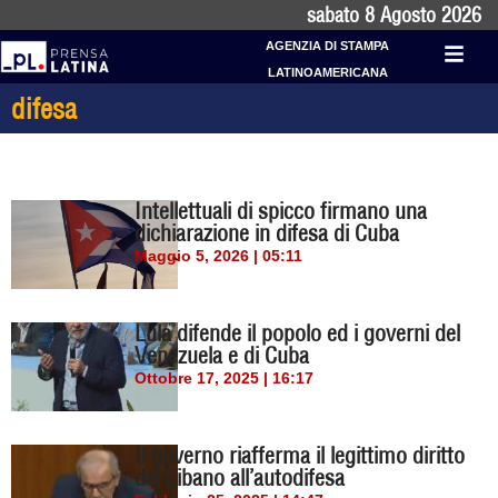
sabato 8 Agosto 2026
AGENZIA DI STAMPA
LATINOAMERICANA
difesa
Intellettuali di spicco firmano una
dichiarazione in difesa di Cuba
Maggio 5, 2026 | 05:11
Lula difende il popolo ed i governi del
Venezuela e di Cuba
Ottobre 17, 2025 | 16:17
Il governo riafferma il legittimo diritto
del Libano all’autodifesa