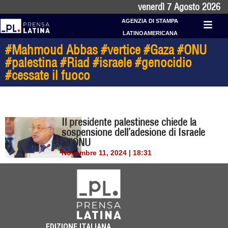
venerdì 7 Agosto 2026
AGENZIA DI STAMPA
LATINOAMERICANA
#Mahmoud Abbas #vertice #Gaza #ONU
#palestina #Riad #israele #genocidio
#cessate il fuoco
Il presidente palestinese chiede la
sospensione dell’adesione di Israele
all’ONU
Novembre 11, 2024 | 18:31
EDIZIONE ITALIANA