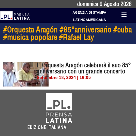
domenica 9 Agosto 2026
AGENZIA DI STAMPA
LATINOAMERICANA
#Orquesta Aragón #85°anniversario #cuba
#musica popolare #Rafael Lay
L’ Orquesta Aragón celebrerà il suo 85°
anniversario con un grande concerto
Settembre 18, 2024 | 16:05
EDIZIONE ITALIANA