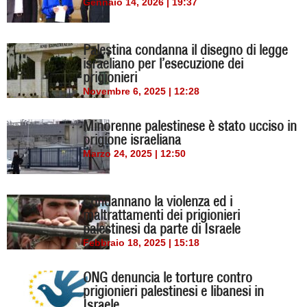
Gennaio 14, 2026 | 19:37
Palestina condanna il disegno di legge
israeliano per l’esecuzione dei
prigionieri
Novembre 6, 2025 | 12:28
Minorenne palestinese è stato ucciso in
prigione israeliana
Marzo 24, 2025 | 12:50
Condannano la violenza ed i
maltrattamenti dei prigionieri
palestinesi da parte di Israele
Febbraio 18, 2025 | 15:18
ONG denuncia le torture contro
prigionieri palestinesi e libanesi in
Israele