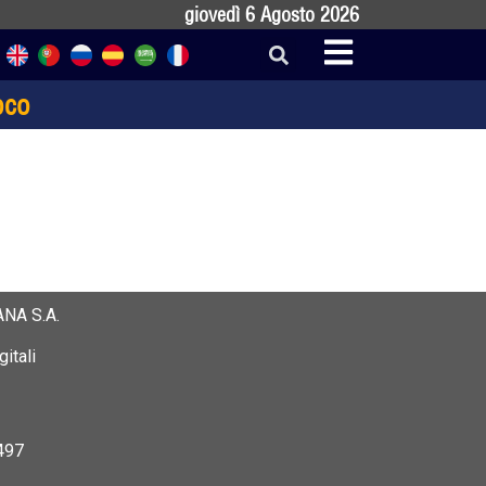
giovedì 6 Agosto 2026
oco
NA S.A.
itali
497