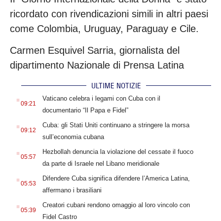
ricordato con rivendicazioni simili in altri paesi
come Colombia, Uruguay, Paraguay e Cile.
Carmen Esquivel Sarria, giornalista del
dipartimento Nazionale di Prensa Latina
ULTIME NOTIZIE
.
Vaticano celebra i legami con Cuba con il
09:21
documentario “Il Papa e Fidel”
.
Cuba: gli Stati Uniti continuano a stringere la morsa
09:12
sull’economia cubana
.
Hezbollah denuncia la violazione del cessate il fuoco
05:57
da parte di Israele nel Libano meridionale
.
Difendere Cuba significa difendere l’America Latina,
05:53
affermano i brasiliani
.
Creatori cubani rendono omaggio al loro vincolo con
05:39
Fidel Castro