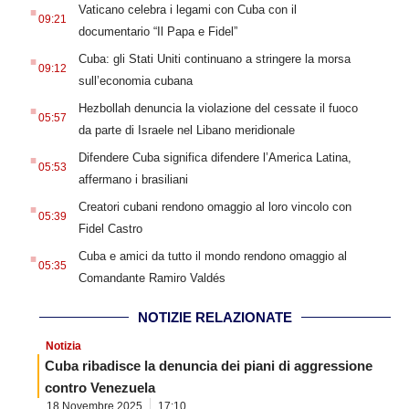
.
Vaticano celebra i legami con Cuba con il
09:21
documentario “Il Papa e Fidel”
.
Cuba: gli Stati Uniti continuano a stringere la morsa
09:12
sull’economia cubana
.
Hezbollah denuncia la violazione del cessate il fuoco
05:57
da parte di Israele nel Libano meridionale
.
Difendere Cuba significa difendere l’America Latina,
05:53
affermano i brasiliani
.
Creatori cubani rendono omaggio al loro vincolo con
05:39
Fidel Castro
.
Cuba e amici da tutto il mondo rendono omaggio al
05:35
Comandante Ramiro Valdés
NOTIZIE RELAZIONATE
Notizia
Cuba ribadisce la denuncia dei piani di aggressione
contro Venezuela
18 Novembre 2025
17:10