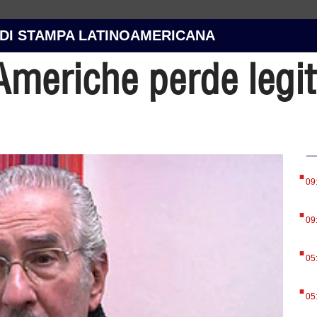
 DI STAMPA LATINOAMERICANA
 Americhe perde legitt
.
09
.
09
.
05
.
05