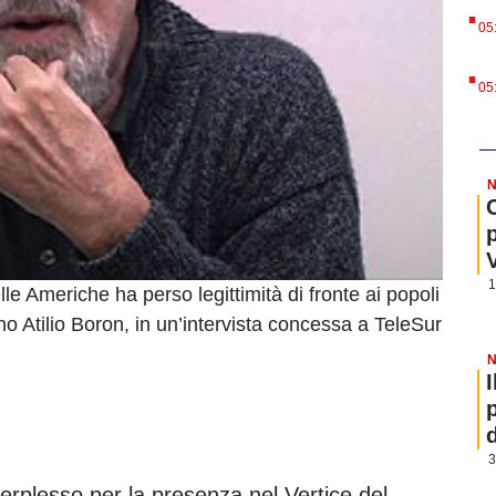
.
05
.
05
N
1
lle Americhe ha perso legittimità di fronte ai popoli
ino Atilio Boron, in un’intervista concessa a TeleSur
N
3
perplesso per la presenza nel Vertice del