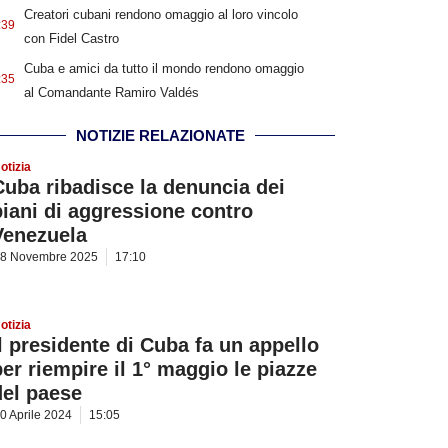
Creatori cubani rendono omaggio al loro vincolo
:39
con Fidel Castro
Cuba e amici da tutto il mondo rendono omaggio
:35
al Comandante Ramiro Valdés
NOTIZIE RELAZIONATE
otizia
Cuba ribadisce la denuncia dei
piani di aggressione contro
Venezuela
8 Novembre 2025
17:10
otizia
Il presidente di Cuba fa un appello
per riempire il 1° maggio le piazze
del paese
0 Aprile 2024
15:05