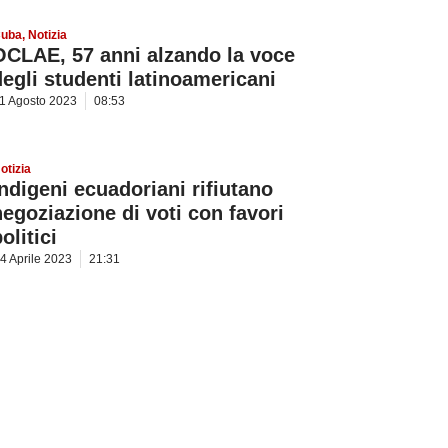
uba
,
Notizia
OCLAE, 57 anni alzando la voce
degli studenti latinoamericani
1 Agosto 2023
08:53
otizia
Indigeni ecuadoriani rifiutano
negoziazione di voti con favori
olitici
4 Aprile 2023
21:31