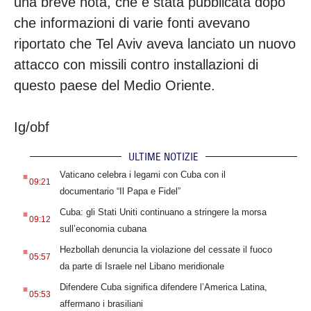
una breve nota, che è stata pubblicata dopo
che informazioni di varie fonti avevano
riportato che Tel Aviv aveva lanciato un nuovo
attacco con missili contro installazioni di
questo paese del Medio Oriente.
Ig/obf
ULTIME NOTIZIE
.
Vaticano celebra i legami con Cuba con il
09:21
documentario “Il Papa e Fidel”
.
Cuba: gli Stati Uniti continuano a stringere la morsa
09:12
sull’economia cubana
.
Hezbollah denuncia la violazione del cessate il fuoco
05:57
da parte di Israele nel Libano meridionale
.
Difendere Cuba significa difendere l’America Latina,
05:53
affermano i brasiliani