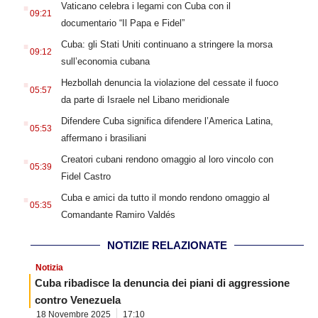
.
Vaticano celebra i legami con Cuba con il
09:21
documentario “Il Papa e Fidel”
.
Cuba: gli Stati Uniti continuano a stringere la morsa
09:12
sull’economia cubana
.
Hezbollah denuncia la violazione del cessate il fuoco
05:57
da parte di Israele nel Libano meridionale
.
Difendere Cuba significa difendere l’America Latina,
05:53
affermano i brasiliani
.
Creatori cubani rendono omaggio al loro vincolo con
05:39
Fidel Castro
.
Cuba e amici da tutto il mondo rendono omaggio al
05:35
Comandante Ramiro Valdés
NOTIZIE RELAZIONATE
Notizia
Cuba ribadisce la denuncia dei piani di aggressione
contro Venezuela
18 Novembre 2025
17:10