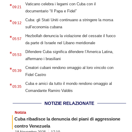
.
Vaticano celebra i legami con Cuba con il
09:21
documentario “Il Papa e Fidel”
.
Cuba: gli Stati Uniti continuano a stringere la morsa
09:12
sull’economia cubana
.
Hezbollah denuncia la violazione del cessate il fuoco
05:57
da parte di Israele nel Libano meridionale
.
Difendere Cuba significa difendere l’America Latina,
05:53
affermano i brasiliani
.
Creatori cubani rendono omaggio al loro vincolo con
05:39
Fidel Castro
.
Cuba e amici da tutto il mondo rendono omaggio al
05:35
Comandante Ramiro Valdés
NOTIZIE RELAZIONATE
Notizia
Cuba ribadisce la denuncia dei piani di aggressione
contro Venezuela