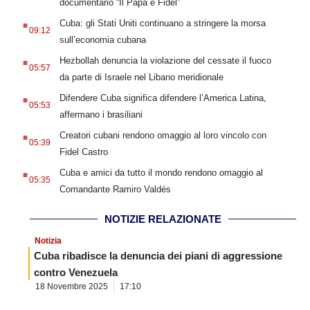
documentario “Il Papa e Fidel”
.
Cuba: gli Stati Uniti continuano a stringere la morsa
09:12
sull’economia cubana
.
Hezbollah denuncia la violazione del cessate il fuoco
05:57
da parte di Israele nel Libano meridionale
.
Difendere Cuba significa difendere l’America Latina,
05:53
affermano i brasiliani
.
Creatori cubani rendono omaggio al loro vincolo con
05:39
Fidel Castro
.
Cuba e amici da tutto il mondo rendono omaggio al
05:35
Comandante Ramiro Valdés
NOTIZIE RELAZIONATE
Notizia
Cuba ribadisce la denuncia dei piani di aggressione
contro Venezuela
18 Novembre 2025
17:10