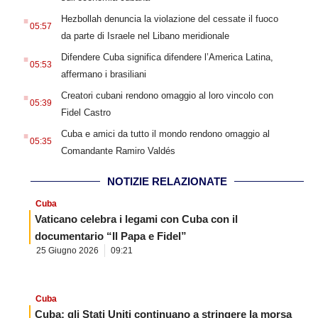
.
Hezbollah denuncia la violazione del cessate il fuoco
05:57
da parte di Israele nel Libano meridionale
.
Difendere Cuba significa difendere l’America Latina,
05:53
affermano i brasiliani
.
Creatori cubani rendono omaggio al loro vincolo con
05:39
Fidel Castro
.
Cuba e amici da tutto il mondo rendono omaggio al
05:35
Comandante Ramiro Valdés
NOTIZIE RELAZIONATE
Cuba
Vaticano celebra i legami con Cuba con il
documentario “Il Papa e Fidel”
25 Giugno 2026
09:21
Cuba
Cuba: gli Stati Uniti continuano a stringere la morsa