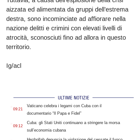
Tuttavia, a causa dell’esplosione della crisi
aizzata ed alimentata da gruppi dell’estrema
destra, sono incominciate ad affiorare nella
nazione delitti e crimini con elevati livelli di
atrocità, sconosciuti fino ad allora in questo
territorio.
Ig/acl
ULTIME NOTIZIE
.
Vaticano celebra i legami con Cuba con il
09:21
documentario “Il Papa e Fidel”
.
Cuba: gli Stati Uniti continuano a stringere la morsa
09:12
sull’economia cubana
.
Hezbollah denuncia la violazione del cessate il fuoco