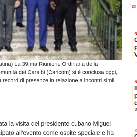
.
05
N
1
tina) La 39.ma Riunione Ordinaria della
munità dei Caraibi (Caricom) si è conclusa oggi,
 record di presenze in relazione a incontri simili.
N
3
 stata la visita del presidente cubano Miguel
C
ato all’evento come ospite speciale e ha