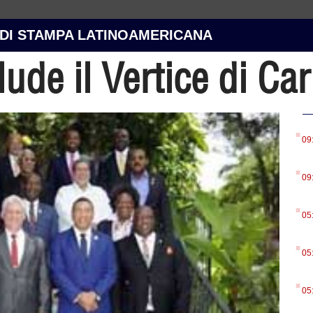
 DI STAMPA LATINOAMERICANA
ude il Vertice di Ca
.
09
.
09
.
05
.
05
.
05