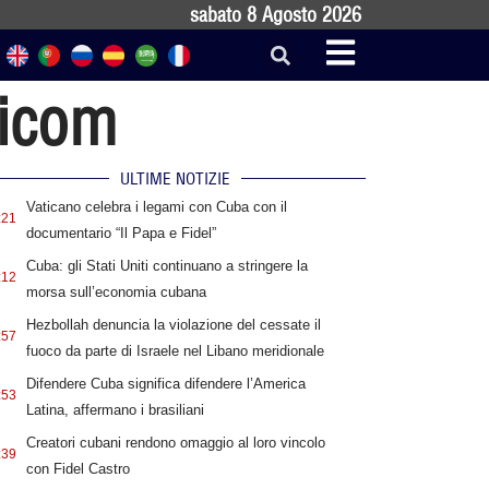
sabato 8 Agosto 2026
ricom
ULTIME NOTIZIE
Vaticano celebra i legami con Cuba con il
:21
documentario “Il Papa e Fidel”
Cuba: gli Stati Uniti continuano a stringere la
:12
morsa sull’economia cubana
Hezbollah denuncia la violazione del cessate il
:57
fuoco da parte di Israele nel Libano meridionale
Difendere Cuba significa difendere l’America
:53
Latina, affermano i brasiliani
Creatori cubani rendono omaggio al loro vincolo
:39
con Fidel Castro