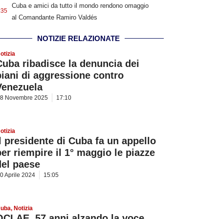
Cuba e amici da tutto il mondo rendono omaggio
:35
al Comandante Ramiro Valdés
NOTIZIE RELAZIONATE
otizia
Cuba ribadisce la denuncia dei
piani di aggressione contro
Venezuela
8 Novembre 2025
17:10
otizia
Il presidente di Cuba fa un appello
per riempire il 1° maggio le piazze
del paese
0 Aprile 2024
15:05
uba
,
Notizia
OCLAE, 57 anni alzando la voce