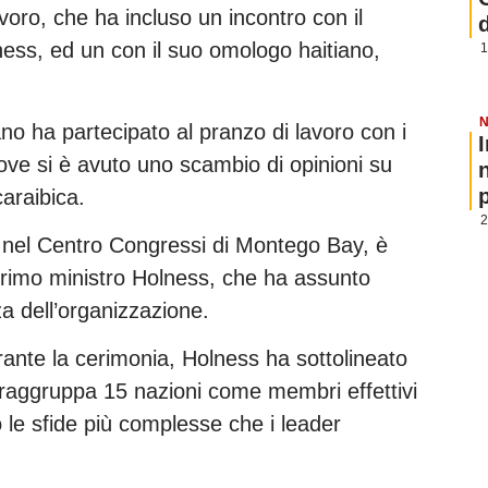
ro, che ha incluso un incontro con il
ess, ed un con il suo omologo haitiano,
1
N
bano ha partecipato al pranzo di lavoro con i
dove si è avuto uno scambio di opinioni su
p
caraibica.
2
gi nel Centro Congressi di Montego Bay, è
primo ministro Holness, che ha assunto
za dell’organizzazione.
rante la cerimonia, Holness ha sottolineato
 raggruppa 15 nazioni come membri effettivi
le sfide più complesse che i leader