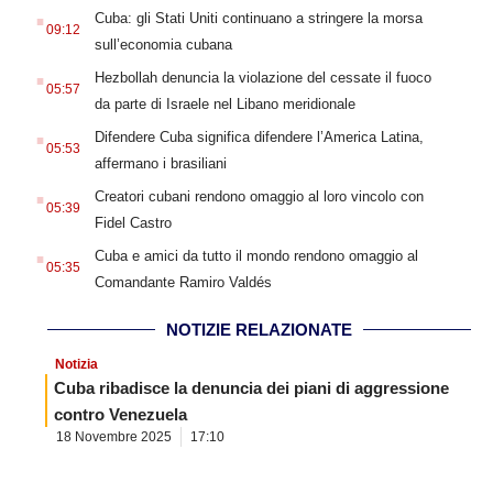
.
Cuba: gli Stati Uniti continuano a stringere la morsa
09:12
sull’economia cubana
.
Hezbollah denuncia la violazione del cessate il fuoco
05:57
da parte di Israele nel Libano meridionale
.
Difendere Cuba significa difendere l’America Latina,
05:53
affermano i brasiliani
.
Creatori cubani rendono omaggio al loro vincolo con
05:39
Fidel Castro
.
Cuba e amici da tutto il mondo rendono omaggio al
05:35
Comandante Ramiro Valdés
NOTIZIE RELAZIONATE
Notizia
Cuba ribadisce la denuncia dei piani di aggressione
contro Venezuela
18 Novembre 2025
17:10