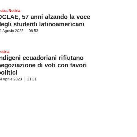
uba
,
Notizia
OCLAE, 57 anni alzando la voce
degli studenti latinoamericani
1 Agosto 2023
08:53
otizia
Indigeni ecuadoriani rifiutano
negoziazione di voti con favori
olitici
4 Aprile 2023
21:31