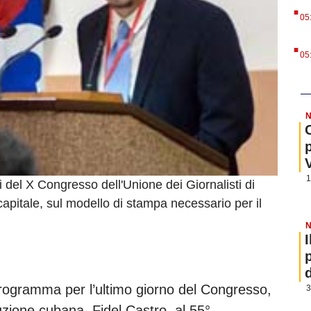
.
05
.
05
N
1
i del X Congresso dell'Unione dei Giornalisti di
pitale, sul modello di stampa necessario per il
N
 programma per l’ultimo giorno del Congresso,
3
luzione cubana, Fidel Castro, al 55°