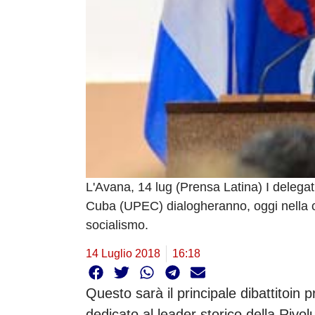
L'Avana, 14 lug (Prensa Latina) I delegat
Cuba (UPEC) dialogheranno, oggi nella ca
socialismo.
14 Luglio 2018
16:18
Questo sarà il principale dibattitoin
dedicato al leader storico della Rivo