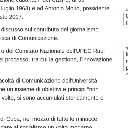
 luglio 1963) e ad Antonio Moltó, presidente
C
osto 2017.
nno discusso sul contributo del giornalismo
1
litica di Comunicazione.
N
ro del Comitato Nazionale dell’UPEC Raul
l processo, tra cui la gestione, l’innovazione
p
2
coltà di Comunicazione dell’Università
he un insieme di obiettivi e principi “non
volte, si sono accumulati storicamente e
 di Cuba, nel mezzo di tutte le minacce
i dare al socialismo un volto moderno,