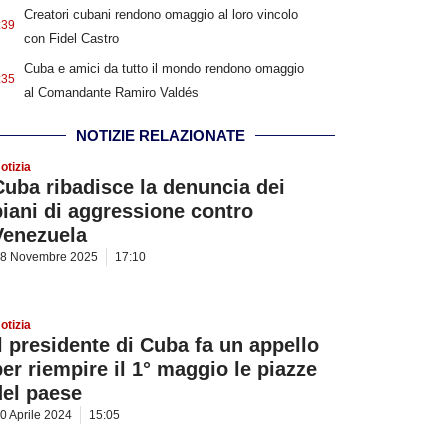
Creatori cubani rendono omaggio al loro vincolo
:39
con Fidel Castro
Cuba e amici da tutto il mondo rendono omaggio
:35
al Comandante Ramiro Valdés
NOTIZIE RELAZIONATE
otizia
Cuba ribadisce la denuncia dei
piani di aggressione contro
Venezuela
8 Novembre 2025
17:10
otizia
Il presidente di Cuba fa un appello
per riempire il 1° maggio le piazze
del paese
0 Aprile 2024
15:05