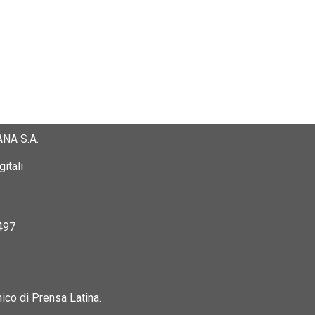
NA S.A.
itali
497
nico di Prensa Latina.