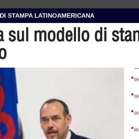
 DI STAMPA LATINOAMERICANA
a sul modello di st
mo
.
09
.
09
.
05
.
05