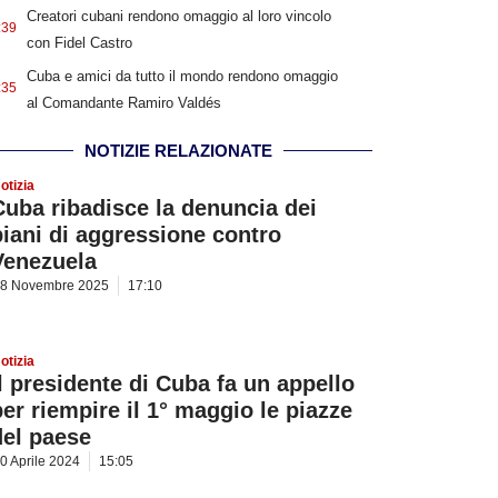
Creatori cubani rendono omaggio al loro vincolo
:39
con Fidel Castro
Cuba e amici da tutto il mondo rendono omaggio
:35
al Comandante Ramiro Valdés
NOTIZIE RELAZIONATE
otizia
Cuba ribadisce la denuncia dei
piani di aggressione contro
Venezuela
8 Novembre 2025
17:10
otizia
Il presidente di Cuba fa un appello
per riempire il 1° maggio le piazze
del paese
0 Aprile 2024
15:05