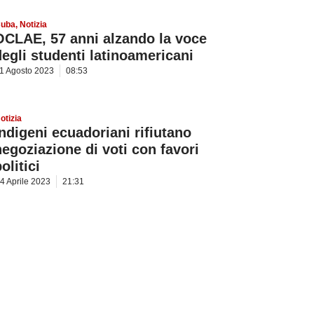
uba
,
Notizia
OCLAE, 57 anni alzando la voce
degli studenti latinoamericani
1 Agosto 2023
08:53
otizia
Indigeni ecuadoriani rifiutano
negoziazione di voti con favori
olitici
4 Aprile 2023
21:31