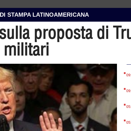
 DI STAMPA LATINOAMERICANA
i sulla proposta di T
militari
.
09
.
09
.
05
.
05