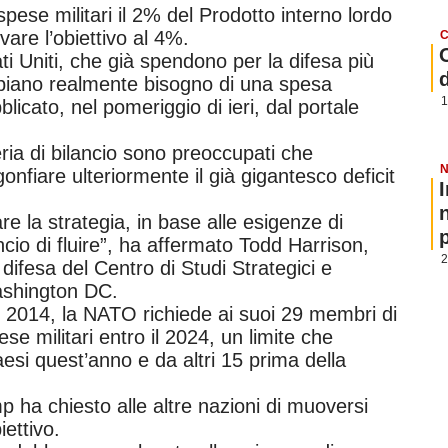
spese militari il 2% del Prodotto interno lordo
evare l’obiettivo al 4%.
C
ati Uniti, che già spendono per la difesa più
abbiano realmente bisogno di una spesa
1
blicato, nel pomeriggio di ieri, dal portale
eria di bilancio sono preoccupati che
N
onfiare ulteriormente il già gigantesco deficit
e la strategia, in base alle esigenze di
p
ncio di fluire”, ha affermato Todd Harrison,
2
a difesa del Centro di Studi Strategici e
ashington DC.
el 2014, la NATO richiede ai suoi 29 membri di
se militari entro il 2024, un limite che
esi quest’anno e da altri 15 prima della
p ha chiesto alle altre nazioni di muoversi
ettivo.