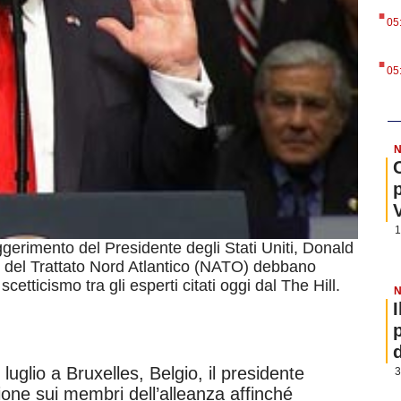
.
05
.
05
N
1
gerimento del Presidente degli Stati Uniti, Donald
 del Trattato Nord Atlantico (NATO) debbano
cetticismo tra gli esperti citati oggi dal The Hill.
N
2 luglio a Bruxelles, Belgio, il presidente
3
ione sui membri dell’alleanza affinché