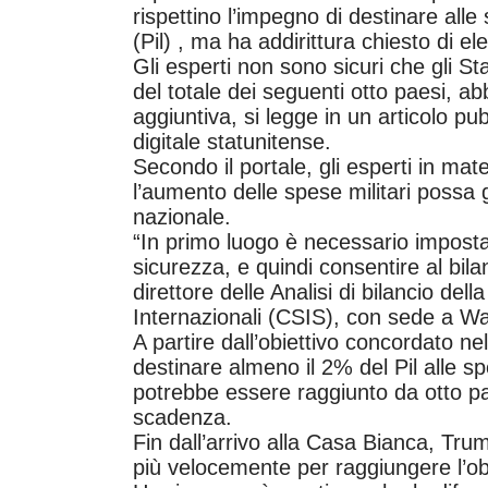
rispettino l’impegno di destinare alle 
(Pil) , ma ha addirittura chiesto di el
Gli esperti non sono sicuri che gli St
del totale dei seguenti otto paesi, 
aggiuntiva, si legge in un articolo pub
digitale statunitense.
Secondo il portale, gli esperti in mat
l’aumento delle spese militari possa g
nazionale.
“In primo luogo è necessario impostar
sicurezza, e quindi consentire al bila
direttore delle Analisi di bilancio dell
Internazionali (CSIS), con sede a W
A partire dall’obiettivo concordato n
destinare almeno il 2% del Pil alle spe
potrebbe essere raggiunto da otto pa
scadenza.
Fin dall’arrivo alla Casa Bianca, Trum
più velocemente per raggiungere l’obi