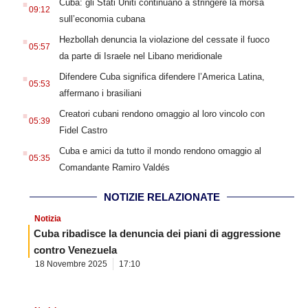
Cuba: gli Stati Uniti continuano a stringere la morsa
09:12
sull’economia cubana
.
Hezbollah denuncia la violazione del cessate il fuoco
05:57
da parte di Israele nel Libano meridionale
.
Difendere Cuba significa difendere l’America Latina,
05:53
affermano i brasiliani
.
Creatori cubani rendono omaggio al loro vincolo con
05:39
Fidel Castro
.
Cuba e amici da tutto il mondo rendono omaggio al
05:35
Comandante Ramiro Valdés
NOTIZIE RELAZIONATE
Notizia
Cuba ribadisce la denuncia dei piani di aggressione
contro Venezuela
18 Novembre 2025
17:10