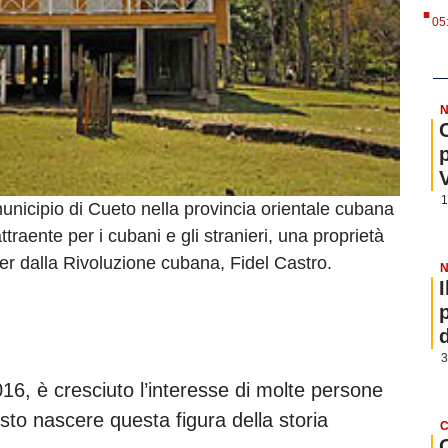
.
05
N
1
unicipio di Cueto nella provincia orientale cubana
aente per i cubani e gli stranieri, una proprietà
der dalla Rivoluzione cubana, Fidel Castro.
N
3
6, è cresciuto l’interesse di molte persone
sto nascere questa figura della storia
C