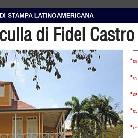
 DI STAMPA LATINOAMERICANA
 culla di Fidel Castro
.
09
.
09
.
05
.
05
.
05