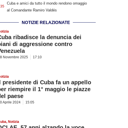
Cuba e amici da tutto il mondo rendono omaggio
:35
al Comandante Ramiro Valdés
NOTIZIE RELAZIONATE
otizia
Cuba ribadisce la denuncia dei
piani di aggressione contro
Venezuela
8 Novembre 2025
17:10
otizia
Il presidente di Cuba fa un appello
per riempire il 1° maggio le piazze
del paese
0 Aprile 2024
15:05
uba
,
Notizia
OCLAE, 57 anni alzando la voce