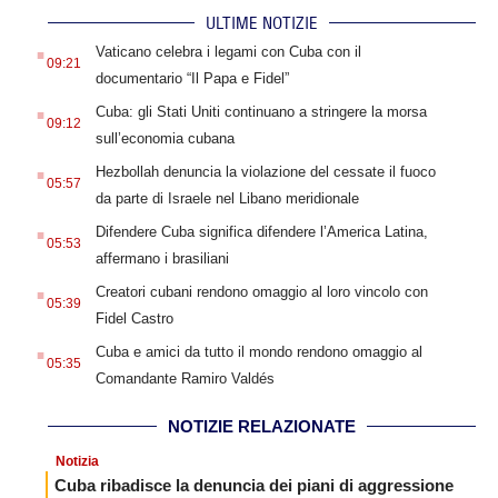
ULTIME NOTIZIE
.
Vaticano celebra i legami con Cuba con il
09:21
documentario “Il Papa e Fidel”
.
Cuba: gli Stati Uniti continuano a stringere la morsa
09:12
sull’economia cubana
.
Hezbollah denuncia la violazione del cessate il fuoco
05:57
da parte di Israele nel Libano meridionale
.
Difendere Cuba significa difendere l’America Latina,
05:53
affermano i brasiliani
.
Creatori cubani rendono omaggio al loro vincolo con
05:39
Fidel Castro
.
Cuba e amici da tutto il mondo rendono omaggio al
05:35
Comandante Ramiro Valdés
NOTIZIE RELAZIONATE
Notizia
Cuba ribadisce la denuncia dei piani di aggressione